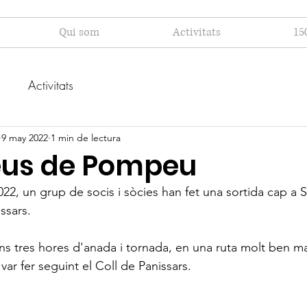
Qui som
Activitats
15
s
Activitats
9 may 2022
1 min de lectura
feus de Pompeu
2022, un grup de socis i sòcies han fet una sortida cap a S
ssars. 
uns tres hores d'anada i tornada, en una ruta molt ben 
var fer seguint el Coll de Panissars. 