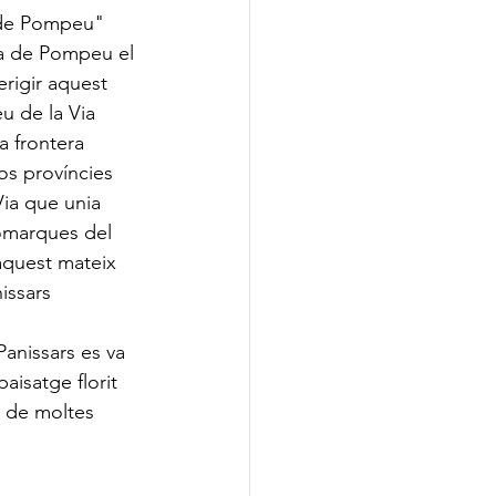
 de Pompeu" 
a de Pompeu el 
erigir aquest 
u de la Via 
a frontera 
dos províncies 
ia que unia 
omarques del 
aquest mateix 
issars
Panissars es va 
aisatge florit 
i de moltes 