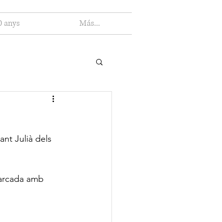
0 anys
Más...
ant Julià dels 
marcada amb 