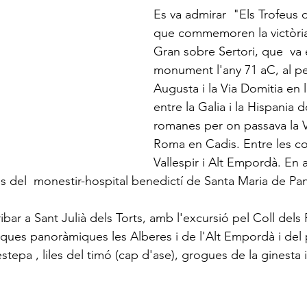
Es va admirar  "Els Trofeus
que commemoren la victòri
Gran sobre Sertori, que  va 
monument l'any 71 aC, al pe
Augusta i la Via Domitia en l
entre la Galia i la Hispania 
romanes per on passava la V
Roma en Cadis. Entre les c
Vallespir i Alt Empordà. En 
es del  monestir-hospital benedictí de Santa Maria de Pan
ribar a Sant Julià dels Torts, amb l'excursió pel Coll dels 
iques panoràmiques les Alberes i de l'Alt Empordà i del p
stepa , liles del timó (cap d'ase), grogues de la ginesta 