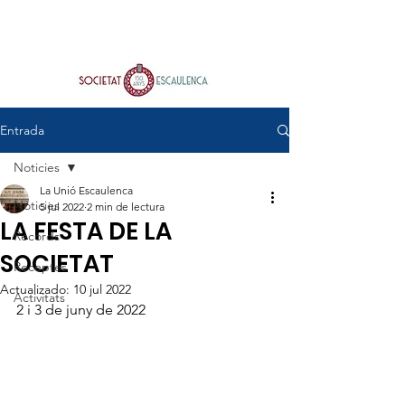
Entrada
Noticies
La Unió Escaulenca
Noticies
5 jul 2022
2 min de lectura
LA FESTA DE LA
Records
SOCIETAT
Receptes
Actualizado:
10 jul 2022
Activitats
2 i 3 de juny de 2022