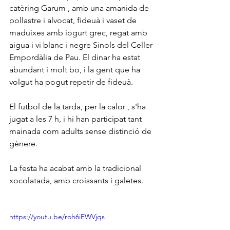
catèring Garum , amb una amanida de 
pollastre i alvocat, fideuà i vaset de 
maduixes amb iogurt grec, regat amb 
aigua i vi blanc i negre Sinols del Celler 
Empordàlia de Pau. El dinar ha estat 
abundant i molt bo, i la gent que ha 
volgut ha pogut repetir de fideuà. 
El futbol de la tarda, per la calor , s'ha 
jugat a les 7 h, i hi han participat tant 
mainada com adults sense distinció de 
gènere.
La festa ha acabat amb la tradicional 
xocolatada, amb croissants i galetes.
https://youtu.be/roh6iEWVjqs