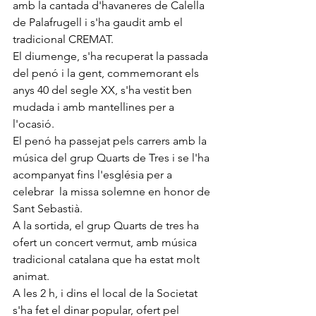
amb la cantada d'havaneres de Calella 
de Palafrugell i s'ha gaudit amb el 
tradicional CREMAT.
El diumenge, s'ha recuperat la passada 
del penó i la gent, commemorant els 
anys 40 del segle XX, s'ha vestit ben 
mudada i amb mantellines per a 
l'ocasió.
El penó ha passejat pels carrers amb la  
música del grup Quarts de Tres i se l'ha 
acompanyat fins l'església per a 
celebrar  la missa solemne en honor de 
Sant Sebastià. 
A la sortida, el grup Quarts de tres ha 
ofert un concert vermut, amb música 
tradicional catalana que ha estat molt 
animat. 
A les 2 h, i dins el local de la Societat 
s'ha fet el dinar popular, ofert pel 