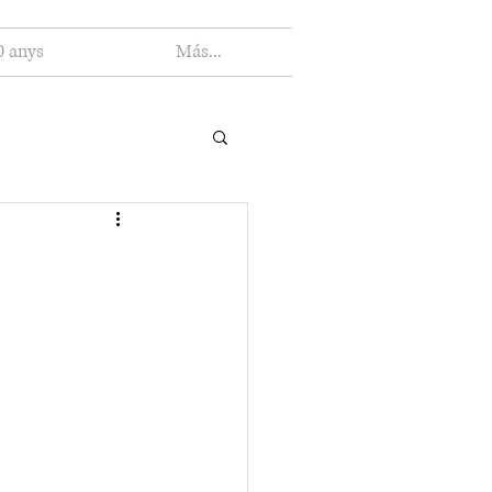
0 anys
Más...