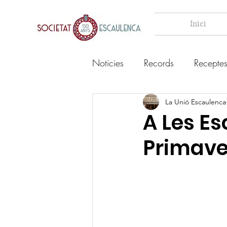
Inici
Noticies
Records
Recepte
La Unió Escaulenca
A Les Es
Primave