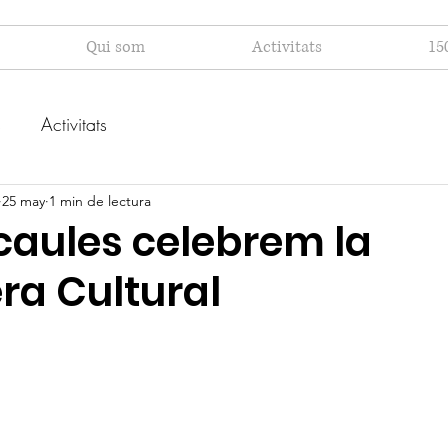
Qui som
Activitats
15
s
Activitats
25 may
1 min de lectura
caules celebrem la
ra Cultural