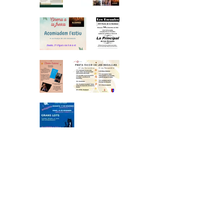
La Unió Escaulenca
Fundada el 1870
CIF:G-17158627
Registre Associació: 1-371